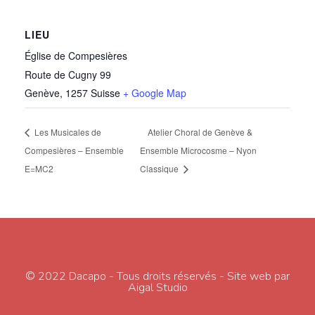
LIEU
Église de Compesières
Route de Cugny 99
Genève
,
1257
Suisse
+ Google Map
Les Musicales de
Atelier Choral de Genève &
Compesières – Ensemble
Ensemble Microcosme – Nyon
E=MC2
Classique
© 2022 Dacapo - Tous droits réservés - Site web par
Aigal Studio