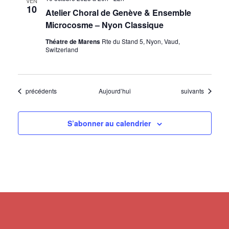
VEN
10
Atelier Choral de Genève & Ensemble
Microcosme – Nyon Classique
Théatre de Marens
Rte du Stand 5, Nyon, Vaud,
Switzerland
Évènements
Évènements
précédents
Aujourd’hui
suivants
S’abonner au calendrier