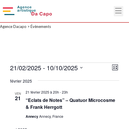
Agence Dacapo
>
Évènements
N
21/02/2025
 - 
10/10/2025
N
L
a
a
i
S
s
v
février 2025
v
É
t
i
e
i
L
21 février 2025 à 20h
-
23h
g
VEN
21
g
“Eclats de Notes” – Quatuor Microcosme
E
a
a
& Frank Herrgott
t
C
t
i
T
Annecy
Annecy, France
o
i
I
n