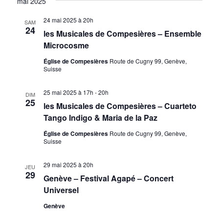
mai 2025
o
O
d
n
N
24 mai 2025 à 20h
e
SAM
24
p
les Musicales de Compesières – Ensemble
N
v
a
Microcosme
u
E
r
e
Z
Église de Compesières
Route de Cugny 99, Genève,
s
Suisse
c
U
É
o
N
v
25 mai 2025 à 17h
-
20h
DIM
n
25
E
è
les Musicales de Compesières – Cuarteto
s
D
n
Tango Indigo & Maria de la Paz
u
e
A
Église de Compesières
Route de Cugny 99, Genève,
l
m
Suisse
T
e
t
E
n
29 mai 2025 à 20h
a
JEU
.
29
t
Genève – Festival Agapé – Concert
t
Universel
i
Genève
o