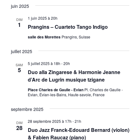
n
juin 2025
s
1 juin 2025 à 20h
DIM
1
Prangins – Cuarteto Tango Indigo
salle des Morettes
Prangins, Suisse
juillet 2025
5 juillet 2025 à 18h
-
20h
SAM
5
Duo alla Zingarese & Harmonie Jeanne
d’Arc de Lugrin musique tzigane
Place Charles de Gaulle - Evian
Pl. Charles de Gaulle -
Evian, Évian-les-Bains, Haute-savoie, France
septembre 2025
28 septembre 2025 à 17h
-
21h
DIM
28
Duo Jazz Franck-Edouard Bernard (violon)
& Fabien Raucaz (piano)